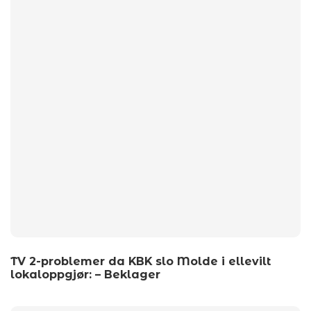
TV 2-problemer da KBK slo Molde i ellevilt
lokaloppgjør: – Beklager
by
wp_admin