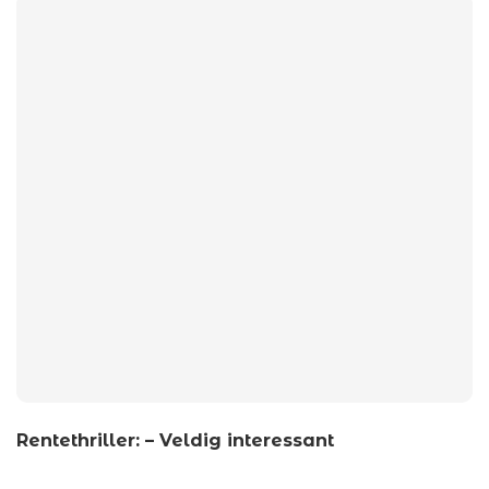
Rentethriller: – Veldig interessant
by
wp_admin