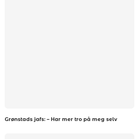
Grønstads jafs: – Har mer tro på meg selv
by
wp_admin