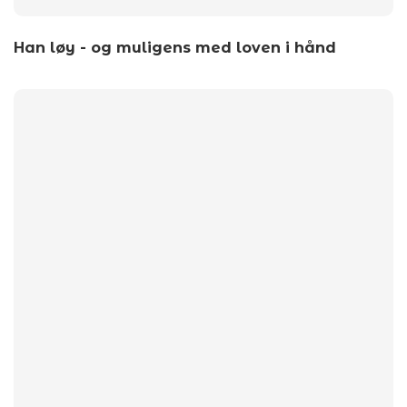
Han løy - og muligens med loven i hånd
by
wp_admin