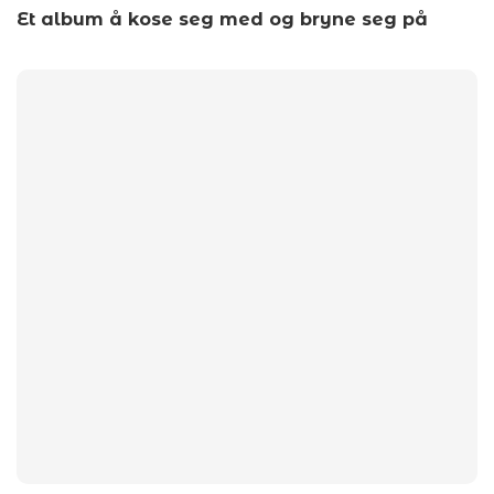
Et album å kose seg med og bryne seg på
by
wp_admin